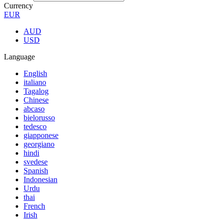
Currency
EUR
AUD
USD
Language
English
italiano
Tagalog
Chinese
abcaso
bielorusso
tedesco
giapponese
georgiano
hindi
svedese
Spanish
Indonesian
Urdu
thai
French
Irish