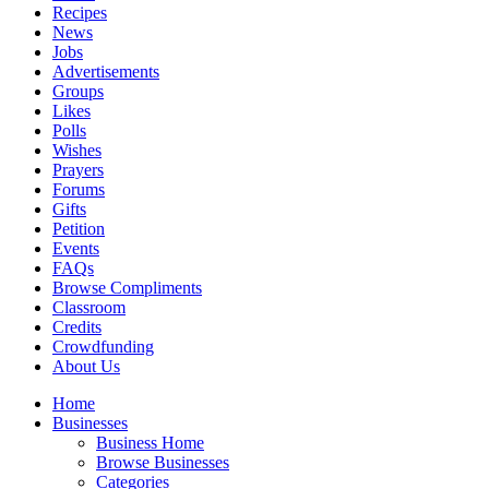
Recipes
News
Jobs
Advertisements
Groups
Likes
Polls
Wishes
Prayers
Forums
Gifts
Petition
Events
FAQs
Browse Compliments
Classroom
Credits
Crowdfunding
About Us
Home
Businesses
Business Home
Browse Businesses
Categories