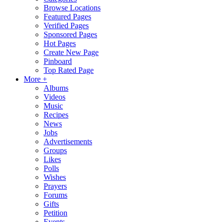
Browse Locations
Featured Pages
Verified Pages
Sponsored Pages
Hot Pages
Create New Page
Pinboard
Top Rated Page
More +
Albums
Videos
Music
Recipes
News
Jobs
Advertisements
Groups
Likes
Polls
Wishes
Prayers
Forums
Gifts
Petition
Events