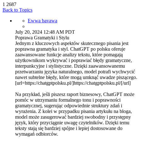
1
2687
Back to Topics
Ewwa bavawa
July 20, 2024 12:48 AM PDT
Poprawa Gramatyki i Stylu
Jednym z kluczowych aspektów skutecznego pisania jest
poprawna gramatyka i styl. ChatGPT po polsku oferuje
zaawansowane funkcje analizy tekstu, które pomagają
użytkownikom wykrywać i poprawiać błędy gramatyczne,
interpunkcyjne i stylistyczne. Dzięki zaawansowanemu
przetwarzaniu języka naturalnego, model potrafi wychwycić
nawet subtelne błędy, które mogą umknąć uwadze piszącego.
[url=https://chatgptpolsku.pl/]https://chatgptpolsku.pl/[/url]
Na przykład, jeśli piszesz raport biznesowy, ChatGPT może
pomóc w utrzymaniu formalnego tonu i poprawności
gramatycznej, sugerując odpowiednie struktury zdań i
wyrażenia. Z kolei w przypadku pisania artykułu na bloga,
model może zasugerować bardziej swobodny i przystępny
język, który przyciągnie uwagę czytelników. Dzięki temu
teksty stają się bardziej spójne i lepiej dostosowane do
wymagań odbiorców.