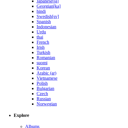
Japanese[ja]
Georgian[ka]
hindi
Swedish[sv]
Spanish
Indonesian
Urdu
thai
French
Irish
Turkish
Romanian
suomi
Korean
Arabic (ar)
Vietnamese
Polish
Bulgarian
Czech
Russian
Norwegian
Explore
Albums