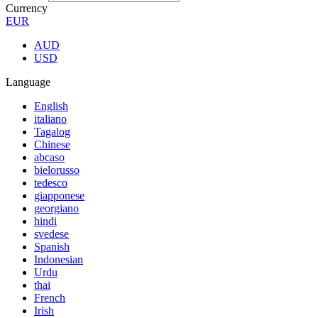
Currency
EUR
AUD
USD
Language
English
italiano
Tagalog
Chinese
abcaso
bielorusso
tedesco
giapponese
georgiano
hindi
svedese
Spanish
Indonesian
Urdu
thai
French
Irish