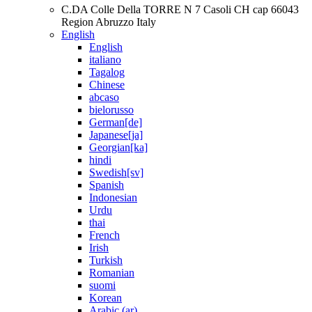
C.DA Colle Della TORRE N 7 Casoli CH cap 66043
Region Abruzzo Italy
English
English
italiano
Tagalog
Chinese
abcaso
bielorusso
German[de]
Japanese[ja]
Georgian[ka]
hindi
Swedish[sv]
Spanish
Indonesian
Urdu
thai
French
Irish
Turkish
Romanian
suomi
Korean
Arabic (ar)