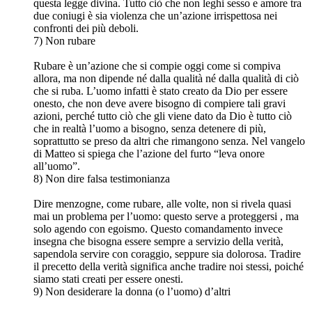
questa legge divina. Tutto ciò che non leghi sesso e amore tra
due coniugi è sia violenza che un’azione irrispettosa nei
confronti dei più deboli.
7) Non rubare
Rubare è un’azione che si compie oggi come si compiva
allora, ma non dipende né dalla qualità né dalla qualità di ciò
che si ruba. L’uomo infatti è stato creato da Dio per essere
onesto, che non deve avere bisogno di compiere tali gravi
azioni, perché tutto ciò che gli viene dato da Dio è tutto ciò
che in realtà l’uomo a bisogno, senza detenere di più,
soprattutto se preso da altri che rimangono senza. Nel vangelo
di Matteo si spiega che l’azione del furto “leva onore
all’uomo”.
8) Non dire falsa testimonianza
Dire menzogne, come rubare, alle volte, non si rivela quasi
mai un problema per l’uomo: questo serve a proteggersi , ma
solo agendo con egoismo. Questo comandamento invece
insegna che bisogna essere sempre a servizio della verità,
sapendola servire con coraggio, seppure sia dolorosa. Tradire
il precetto della verità significa anche tradire noi stessi, poiché
siamo stati creati per essere onesti.
9) Non desiderare la donna (o l’uomo) d’altri