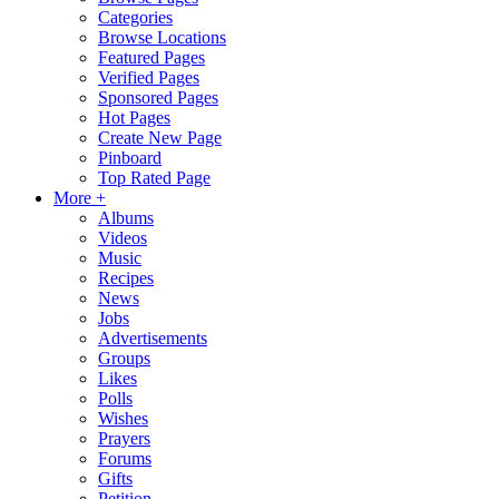
Categories
Browse Locations
Featured Pages
Verified Pages
Sponsored Pages
Hot Pages
Create New Page
Pinboard
Top Rated Page
More +
Albums
Videos
Music
Recipes
News
Jobs
Advertisements
Groups
Likes
Polls
Wishes
Prayers
Forums
Gifts
Petition