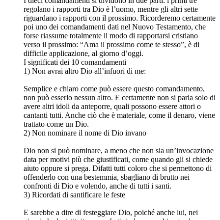
I dieci comandamenti si dividono in due parti: i primi tre
regolano i rapporti tra Dio è l’uomo, mentre gli altri sette
riguardano i rapporti con il prossimo. Ricorderemo certamente
poi uno dei comandamenti dati nel Nuovo Testamento, che
forse riassume totalmente il modo di rapportarsi cristiano
verso il prossimo: “Ama il prossimo come te stesso”, è di
difficile applicazione, al giorno d’oggi.
I significati dei 10 comandamenti
1) Non avrai altro Dio all’infuori di me:
Semplice e chiaro come può essere questo comandamento,
non può esserlo nessun altro. E certamente non si parla solo di
avere altri idoli da anteporre, quali possono essere attori o
cantanti tutti. Anche ciò che è materiale, come il denaro, viene
trattato come un Dio.
2) Non nominare il nome di Dio invano
Dio non si può nominare, a meno che non sia un’invocazione
data per motivi più che giustificati, come quando gli si chiede
aiuto oppure si prega. Difatti tutti coloro che si permettono di
offenderlo con una bestemmia, sbagliano di brutto nei
confronti di Dio e volendo, anche di tutti i santi.
3) Ricordati di santificare le feste
E sarebbe a dire di festeggiare Dio, poiché anche lui, nei