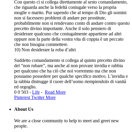
Con questo ci si collega direttamente al sesto comandamento,
che riguarda anche la fedeltà coniugale verso la propria
moglie o marito. Pur sapendo che al tempo di Dio gli uomini
non si facessero problemi di andare per prostitute,
probabilmente non si rendevano conto di andare contro questo
precetto divino importante. Anche il solo pensiero di
desiderare qualcuno che coniugalmente appartiene ad altri
oppure non fa parte della vostra vita di coppia è un peccato
che non bisogna commettere.
10) Non desiderare la roba d’altri
Suddetto comandamento si collega al quinto precetto divino
del “non rubare”, ma anche al non provare invidia e rabbia
per qualcuno che ha ciò che noi vorremmo ma che non
possiamo possedere per qualche specifico motivo. L’invidia e
la rabbia distrugge il cuore dell’uomo riempiendolo di vanità
ed orgoglio.
0
0
503
-
Life
-
Read More
Pinterest
Twitter
More
About Us
We are a close community to help to meet and greet new
people.