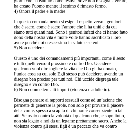
giorni che ha istituito come festivi, dove non bisogna lavorare,
ha creato l’uomo mentre il settimo è rimasto fermo.
4) Onora il padre e la madre
In questo comandamento si esige il rispetto verso i genitori
che è sacro, come è sacro l’amore che li ha uniti e da cui
siamo tutti quanti nati. Sono i genitori infatti che ci hanno fatto
dono della nostra vita e molte volte hanno sacrificato i loro
avere perché noi crescessimo in salute e sereni.
5) Non uccidere
Questo è uno dei comandamenti più importanti, come il sesto
e tutti quelli verso il prossimo e contro Dio. Uccidere
qualcuno vuol dire togliere la vita che Dio gli ha donato,
l’unica cosa su cui solo Egli stesso può decidere, avendo un
disegno ben preciso per tutti noi. Chi uccide disgrega tale
disegno e va contro Dio.
6) Non commettere atti impuri (violenza e adulterio).
Bisogna pensare ai rapporti sessuali come ad un’azione che
permette di generare la prole, non solo per provare il piacere
della carne, spesso a scapito di chi non è consenziente in tali
atti. Se usato contro la volontà di qualcuno che, e soprattutto,
non sia legato a noi da un legame prettamente sacro. Anche la
violenza contro gli stessi figli è un peccato che va contro